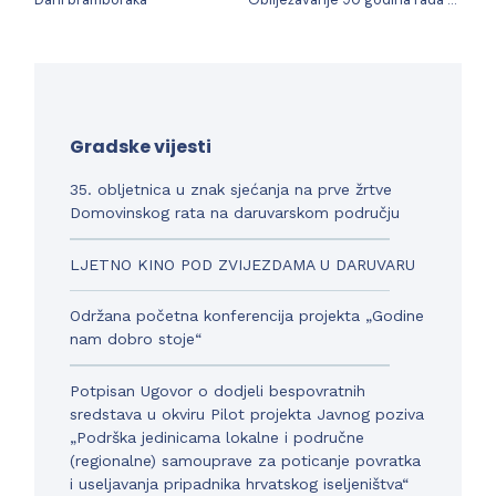
Gradske vijesti
35. obljetnica u znak sjećanja na prve žrtve
Domovinskog rata na daruvarskom području
LJETNO KINO POD ZVIJEZDAMA U DARUVARU
Održana početna konferencija projekta „Godine
nam dobro stoje“
Potpisan Ugovor o dodjeli bespovratnih
sredstava u okviru Pilot projekta Javnog poziva
„Podrška jedinicama lokalne i područne
(regionalne) samouprave za poticanje povratka
i useljavanja pripadnika hrvatskog iseljeništva“