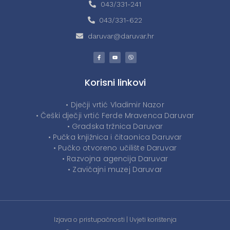
043/331-241
043/331-622
daruvar@daruvar.hr
Korisni linkovi
• Dječji vrtić Vladimir Nazor
• Češki dječji vrtić Ferde Mravenca Daruvar
• Gradska tržnica Daruvar
• Pučka knjižnica i čitaonica Daruvar
• Pučko otvoreno učilište Daruvar
• Razvojna agencija Daruvar
• Zavičajni muzej Daruvar
Izjava o pristupačnosti
|
Uvjeti korištenja