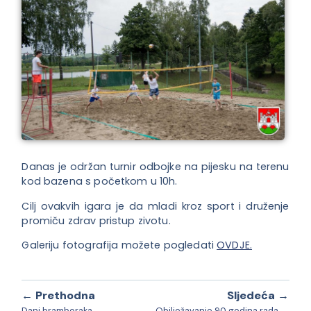
Danas je održan turnir odbojke na pijesku na terenu
kod bazena s početkom u 10h.
Cilj ovakvih igara je da mladi kroz sport i druženje
promiču zdrav pristup zivotu.
Galeriju fotografija možete pogledati
OVDJE.
← Prethodna
Sljedeća →
Dani bramboraka
Obilježavanje 90 godina rada Dobrovoljnog vatrogasnog društva Ljudevit Selo