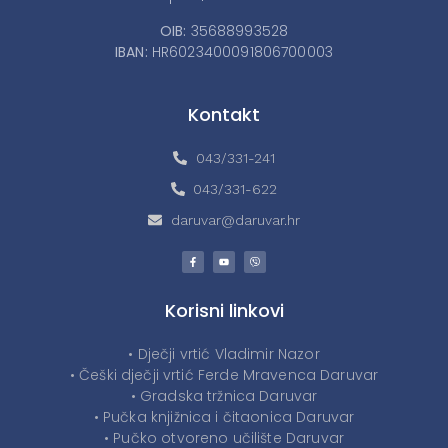
OIB:
35688993528
IBAN:
HR6023400091806700003
Kontakt
043/331-241
043/331-622
daruvar@daruvar.hr
Korisni linkovi
• Dječji vrtić Vladimir Nazor
• Češki dječji vrtić Ferde Mravenca Daruvar
• Gradska tržnica Daruvar
• Pučka knjižnica i čitaonica Daruvar
• Pučko otvoreno učilište Daruvar