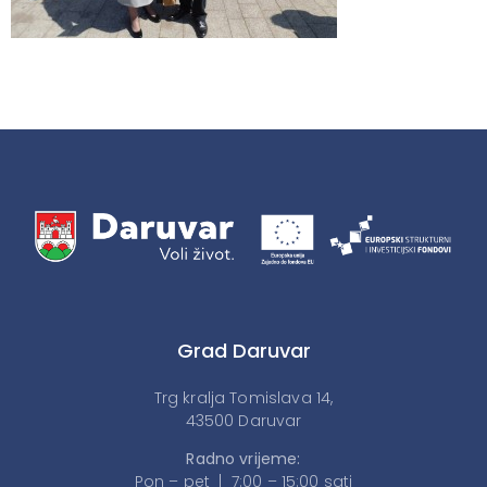
Grad Daruvar
Trg kralja Tomislava 14,
43500 Daruvar
Radno vrijeme:
Pon – pet | 7:00 – 15:00 sati