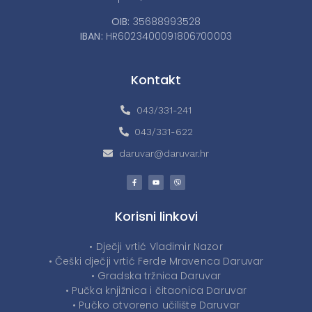
OIB:
35688993528
IBAN:
HR6023400091806700003
Kontakt
043/331-241
043/331-622
daruvar@daruvar.hr
Korisni linkovi
• Dječji vrtić Vladimir Nazor
• Češki dječji vrtić Ferde Mravenca Daruvar
• Gradska tržnica Daruvar
• Pučka knjižnica i čitaonica Daruvar
• Pučko otvoreno učilište Daruvar