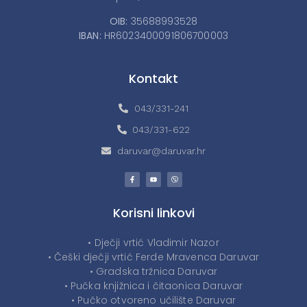
OIB:
35688993528
IBAN:
HR6023400091806700003
Kontakt
043/331-241
043/331-622
daruvar@daruvar.hr
Korisni linkovi
• Dječji vrtić Vladimir Nazor
• Češki dječji vrtić Ferde Mravenca Daruvar
• Gradska tržnica Daruvar
• Pučka knjižnica i čitaonica Daruvar
• Pučko otvoreno učilište Daruvar