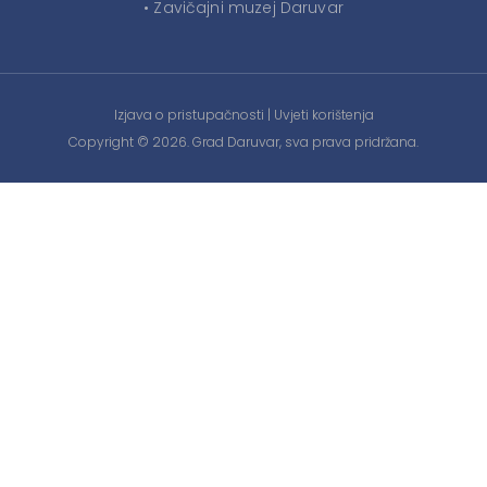
• Zavičajni muzej Daruvar
Izjava o pristupačnosti
|
Uvjeti korištenja
Copyright © 2026. Grad Daruvar, sva prava pridržana.