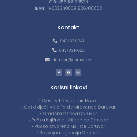
OIB:
35688993528
IBAN:
HR6023400091806700003
Kontakt
043/331-241
043/331-622
daruvar@daruvar.hr
Korisni linkovi
• Dječji vrtić Vladimir Nazor
• Češki dječji vrtić Ferde Mravenca Daruvar
• Gradska tržnica Daruvar
• Pučka knjižnica i čitaonica Daruvar
• Pučko otvoreno učilište Daruvar
• Razvojna agencija Daruvar