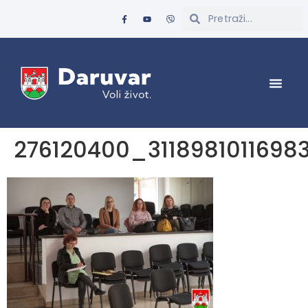
276120400_3118981011698