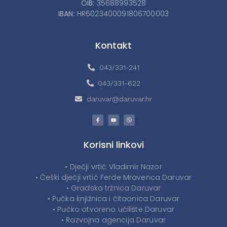
OIB:
35688993528
IBAN:
HR6023400091806700003
Kontakt
043/331-241
043/331-622
daruvar@daruvar.hr
Korisni linkovi
• Dječji vrtić Vladimir Nazor
• Češki dječji vrtić Ferde Mravenca Daruvar
• Gradska tržnica Daruvar
• Pučka knjižnica i čitaonica Daruvar
• Pučko otvoreno učilište Daruvar
• Razvojna agencija Daruvar