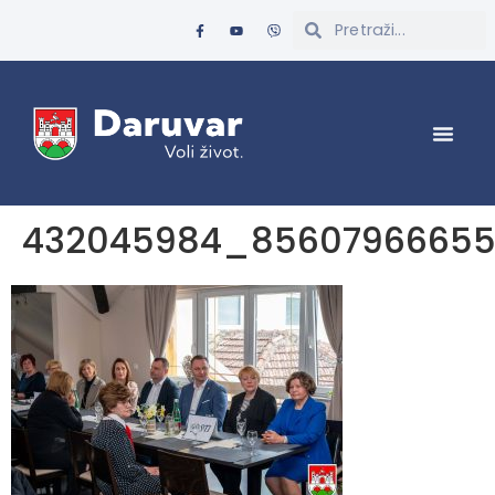
432045984_85607966655