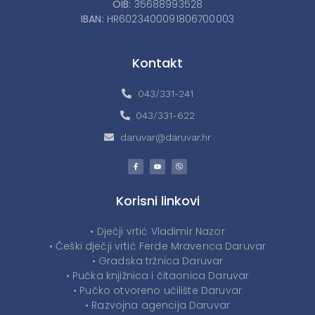
OIB:
35688993528
IBAN:
HR6023400091806700003
Kontakt
043/331-241
043/331-622
daruvar@daruvar.hr
Korisni linkovi
• Dječji vrtić Vladimir Nazor
• Češki dječji vrtić Ferde Mravenca Daruvar
• Gradska tržnica Daruvar
• Pučka knjižnica i čitaonica Daruvar
• Pučko otvoreno učilište Daruvar
• Razvojna agencija Daruvar