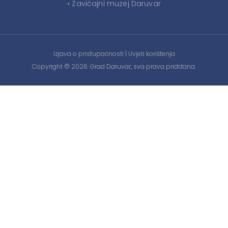
• Zavičajni muzej Daruvar
Izjava o pristupačnosti
|
Uvjeti korištenja
Copyright © 2026. Grad Daruvar, sva prava pridržana.