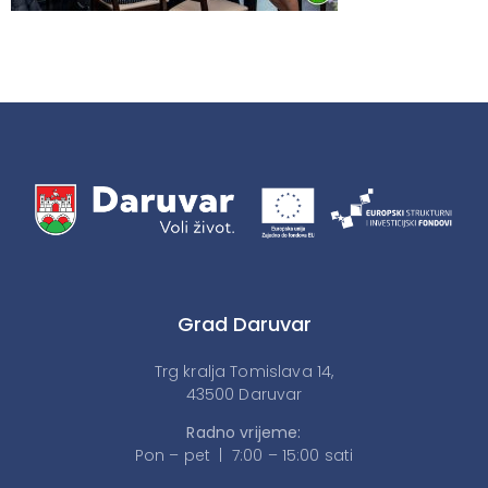
Grad Daruvar
Trg kralja Tomislava 14,
43500 Daruvar
Radno vrijeme:
Pon – pet | 7:00 – 15:00 sati