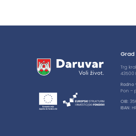
Grad
Trg kra
43500 
Radno 
Pon – p
OIB:
35
IBAN:
HR