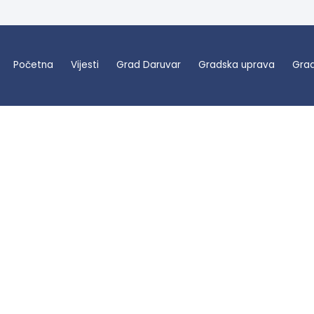
Početna
Vijesti
Grad Daruvar
Gradska uprava
Grad