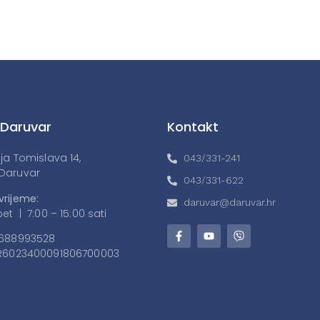
 Daruvar
Kontakt
lja Tomislava 14,
043/331-241
Daruvar
043/331-622
vrijeme:
daruvar@daruvar.hr
et | 7:00 – 15:00 sati
688993528
6023400091806700003