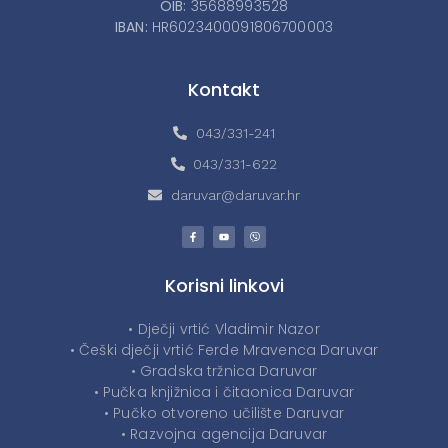
OIB:
35688993528
IBAN:
HR6023400091806700003
Kontakt
043/331-241
043/331-622
daruvar@daruvar.hr
Korisni linkovi
• Dječji vrtić Vladimir Nazor
• Češki dječji vrtić Ferde Mravenca Daruvar
• Gradska tržnica Daruvar
• Pučka knjižnica i čitaonica Daruvar
• Pučko otvoreno učilište Daruvar
• Razvojna agencija Daruvar