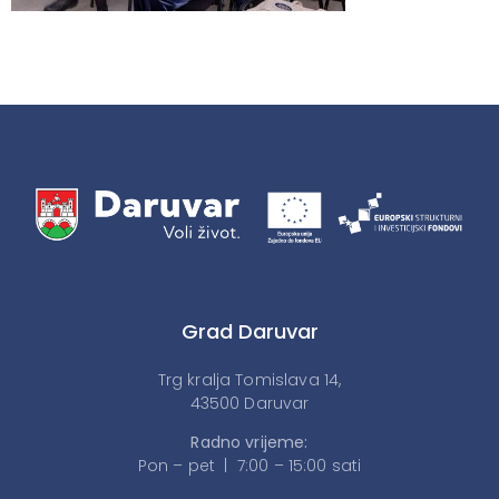
Grad Daruvar
Trg kralja Tomislava 14,
43500 Daruvar
Radno vrijeme:
Pon – pet | 7:00 – 15:00 sati