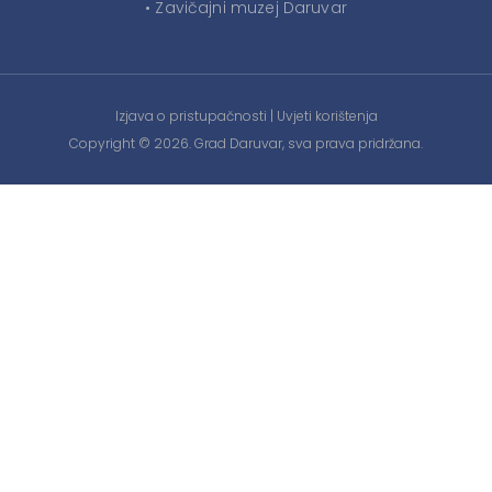
• Zavičajni muzej Daruvar
Izjava o pristupačnosti
|
Uvjeti korištenja
Copyright © 2026. Grad Daruvar, sva prava pridržana.