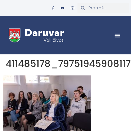
411485178_7975194590811