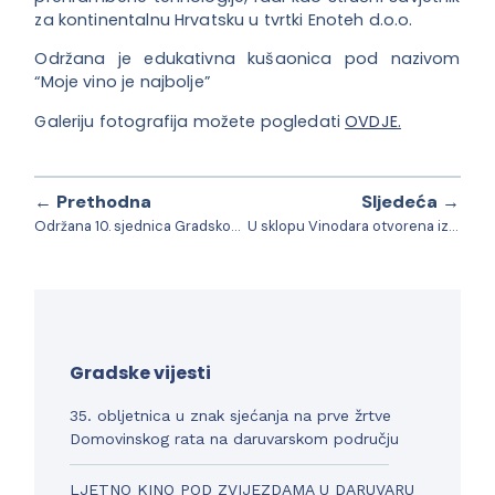
za kontinentalnu Hrvatsku u tvrtki Enoteh d.o.o.
Održana je edukativna kušaonica pod nazivom
“Moje vino je najbolje”
Galeriju fotografija možete pogledati
OVDJE.
← Prethodna
Sljedeća →
Održana 10. sjednica Gradskog vijeća
U sklopu Vinodara otvorena izložba Đuke Butine
Gradske vijesti
35. obljetnica u znak sjećanja na prve žrtve
Domovinskog rata na daruvarskom području
LJETNO KINO POD ZVIJEZDAMA U DARUVARU