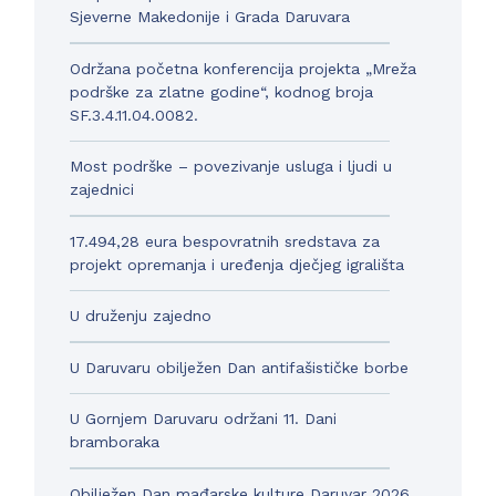
Sjeverne Makedonije i Grada Daruvara
Održana početna konferencija projekta „Mreža
podrške za zlatne godine“, kodnog broja
SF.3.4.11.04.0082.
Most podrške – povezivanje usluga i ljudi u
zajednici
17.494,28 eura bespovratnih sredstava za
projekt opremanja i uređenja dječjeg igrališta
U druženju zajedno
U Daruvaru obilježen Dan antifašističke borbe
U Gornjem Daruvaru održani 11. Dani
bramboraka
Obilježen Dan mađarske kulture Daruvar 2026.