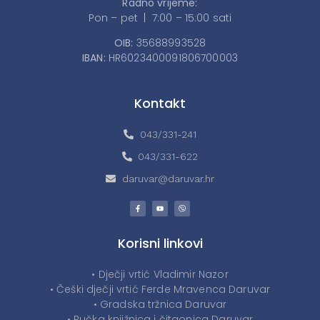
Radno vrijeme:
Pon – pet | 7:00 – 15:00 sati
OIB:
35688993528
IBAN:
HR6023400091806700003
Kontakt
043/331-241
043/331-622
daruvar@daruvar.hr
Korisni linkovi
• Dječji vrtić Vladimir Nazor
• Češki dječji vrtić Ferde Mravenca Daruvar
• Gradska tržnica Daruvar
• Pučka knjižnica i čitaonica Daruvar