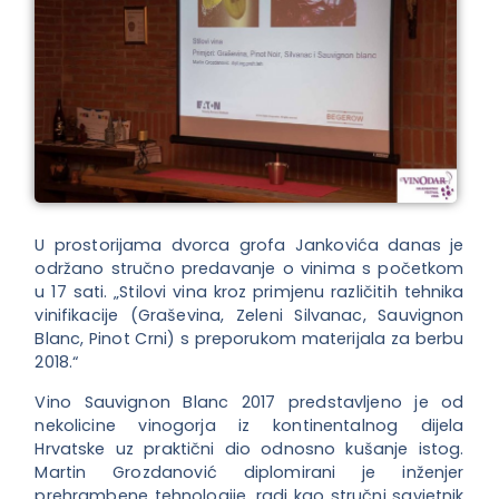
U prostorijama dvorca grofa Jankovića danas je
održano stručno predavanje o vinima s početkom
u 17 sati. „Stilovi vina kroz primjenu različitih tehnika
vinifikacije (Graševina, Zeleni Silvanac, Sauvignon
Blanc, Pinot Crni) s preporukom materijala za berbu
2018.“
Vino Sauvignon Blanc 2017 predstavljeno je od
nekolicine vinogorja iz kontinentalnog dijela
Hrvatske uz praktični dio odnosno kušanje istog.
Martin Grozdanović diplomirani je inženjer
prehrambene tehnologije, radi kao stručni savjetnik