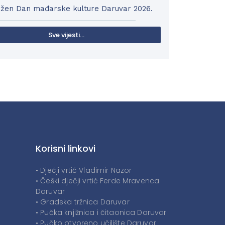
ežen Dan mađarske kulture Daruvar 2026.
Sve vijesti...
Korisni linkovi
• Dječji vrtić Vladimir Nazor
• Češki dječji vrtić Ferde Mravenca
Daruvar
• Gradska tržnica Daruvar
• Pučka knjižnica i čitaonica Daruvar
• Pučko otvoreno učilište Daruvar