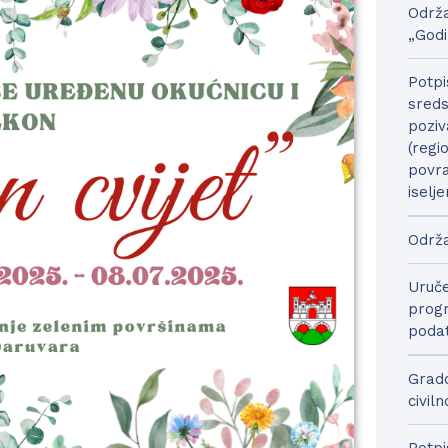
Održa
„Godi
Potpi
sreds
poziv
(regi
povra
iselje
Održa
Uruče
progr
podat
Grado
civil