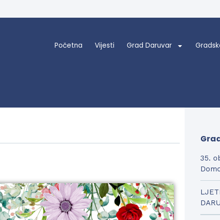
Početna
Vijesti
Grad Daruvar
Gradsk
Grad
35. o
Domo
LJET
DAR