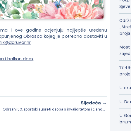
Potpi
Sjeve
Održa
„Mrež
ama i ove godine ocjenjuju najljepše uređenu
broja
 popunjenog
Obrasca
kojeg je potrebno dostaviti u
mik@daruvar.hr
.
Most 
zajed
ca i balkon.docx
17.49
proje
U dru
U Dar
Sljedeća →
Održani 30. sportski susreti osoba s invaliditetom i članova HVIDR-e te 15. memorijalni turnir Marijan Urbanek
U Gor
bram