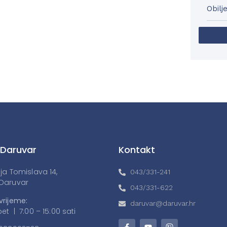
Obilj
 Daruvar
Kontakt
lja Tomislava 14,
043/331-241
Daruvar
043/331-622
vrijeme:
daruvar@daruvar.hr
et | 7:00 – 15:00 sati