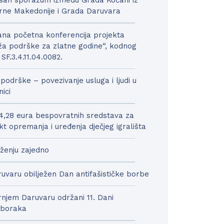
san sporazum između Grada Kočani iz
rne Makedonije i Grada Daruvara
na početna konferencija projekta
a podrške za zlatne godine“, kodnog
 SF.3.4.11.04.0082.
podrške – povezivanje usluga i ljudi u
nici
4,28 eura bespovratnih sredstava za
kt opremanja i uređenja dječjeg igrališta
ženju zajedno
uvaru obilježen Dan antifašističke borbe
njem Daruvaru održani 11. Dani
boraka