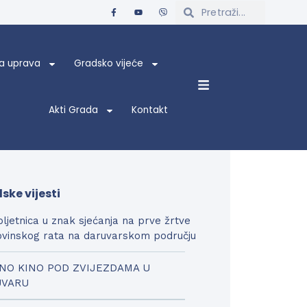
a uprava
Gradsko vijeće
Akti Grada
Kontakt
ske vijesti
bljetnica u znak sjećanja na prve žrtve
vinskog rata na daruvarskom području
NO KINO POD ZVIJEZDAMA U
UVARU