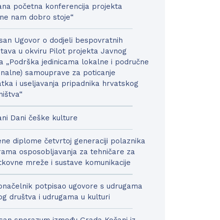
na početna konferencija projekta
ne nam dobro stoje“
san Ugovor o dodjeli bespovratnih
tava u okviru Pilot projekta Javnog
a „Podrška jedinicama lokalne i područne
onalne) samouprave za poticanje
tka i useljavanja pripadnika hrvatskog
ništva“
ni Dani češke kulture
ne diplome četvrtoj generaciji polaznika
ama osposobljavanja za tehničare za
kovne mreže i sustave komunikacije
načelnik potpisao ugovore s udrugama
nog društva i udrugama u kulturi