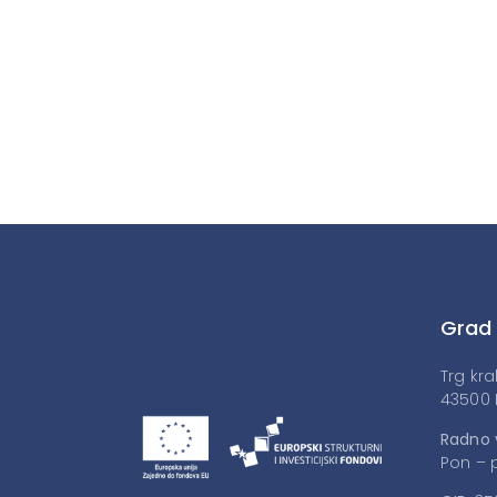
Grad
Trg kra
43500 
Radno 
Pon – p