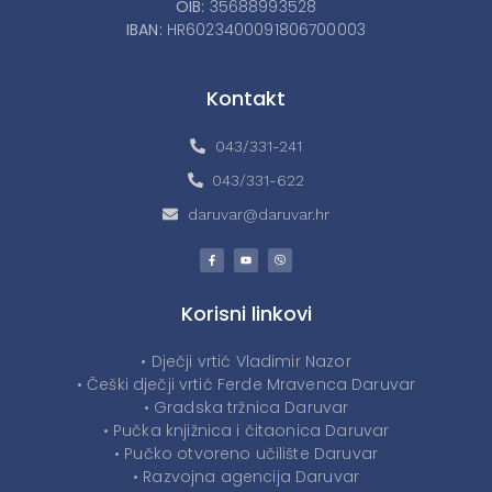
OIB:
35688993528
IBAN:
HR6023400091806700003
Kontakt
043/331-241
043/331-622
daruvar@daruvar.hr
Korisni linkovi
• Dječji vrtić Vladimir Nazor
• Češki dječji vrtić Ferde Mravenca Daruvar
• Gradska tržnica Daruvar
• Pučka knjižnica i čitaonica Daruvar
• Pučko otvoreno učilište Daruvar
• Razvojna agencija Daruvar