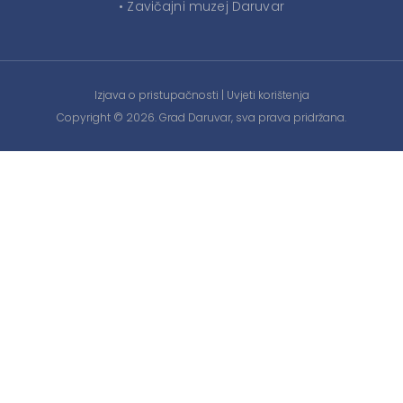
• Zavičajni muzej Daruvar
Izjava o pristupačnosti
|
Uvjeti korištenja
Copyright © 2026. Grad Daruvar, sva prava pridržana.