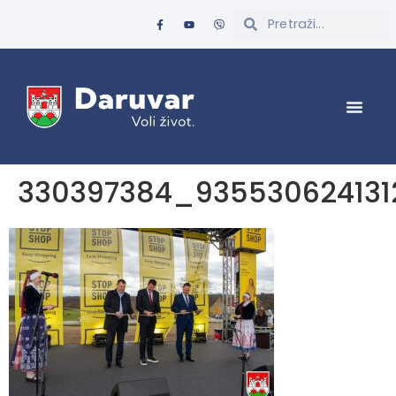
330397384_93553062413