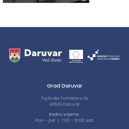
Grad Daruvar
Trg kralja Tomislava 14,
43500 Daruvar
Radno vrijeme:
Pon – pet | 7:00 – 15:00 sati