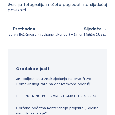
Galeriju fotografija možete pogledati na sljedećoj
poveznici
.
← Prethodna
Sljedeća →
Isplata Božićnica umirovljenicima
Koncert – Šimun Matišić (Jazz improvizacija)
Gradske vijesti
35. obljetnica u znak sjećanja na prve žrtve
Domovinskog rata na daruvarskom području
LJETNO KINO POD ZVIJEZDAMA U DARUVARU
Održana početna konferencija projekta „Godine
nam dobro stoje“