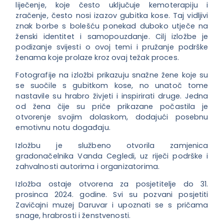
liječenje, koje često uključuje kemoterapiju i
zračenje,
često nosi izazov gubitka kose. Taj vidljivi
znak borbe s bolešću ponekad duboko utječe na
ženski identitet i samopouzdanje. Cilj izložbe je
podizanje svijesti o ovoj temi i pružanje podrške
ženama koje prolaze kroz ovaj težak proces.
Fotografije na izložbi prikazuju snažne žene koje su
se suočile s gubitkom kose, no unatoč tome
nastavile su hrabro živjeti i inspirirati druge. Jedna
od žena čije su priče prikazane počastila je
otvorenje svojim dolaskom, dodajući posebnu
emotivnu notu događaju.
Izložbu je službeno otvorila zamjenica
gradonačelnika Vanda Cegledi, uz riječi podrške i
zahvalnosti autorima i organizatorima.
Izložba ostaje otvorena za posjetitelje do 31.
prosinca 2024. godine. Svi su pozvani posjetiti
Zavičajni muzej Daruvar i upoznati se s pričama
snage, hrabrosti i ženstvenosti.