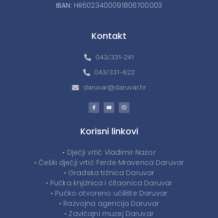
IBAN:
HR6023400091806700003
Kontakt
043/331-241
043/331-622
daruvar@daruvar.hr
Korisni linkovi
• Dječji vrtić Vladimir Nazor
• Češki dječji vrtić Ferde Mravenca Daruvar
• Gradska tržnica Daruvar
• Pučka knjižnica i čitaonica Daruvar
• Pučko otvoreno učilište Daruvar
• Razvojna agencija Daruvar
• Zavičajni muzej Daruvar