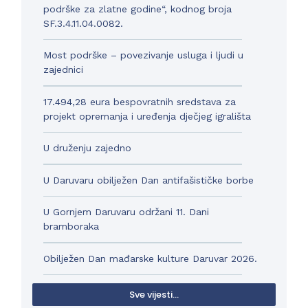
podrške za zlatne godine“, kodnog broja
SF.3.4.11.04.0082.
Most podrške – povezivanje usluga i ljudi u
zajednici
17.494,28 eura bespovratnih sredstava za
projekt opremanja i uređenja dječjeg igrališta
U druženju zajedno
U Daruvaru obilježen Dan antifašističke borbe
U Gornjem Daruvaru održani 11. Dani
bramboraka
Obilježen Dan mađarske kulture Daruvar 2026.
Sve vijesti...