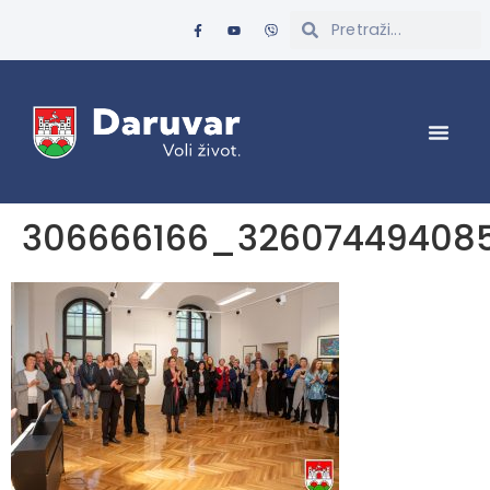
306666166_32607449408