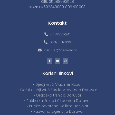
OIB:
35688993528
IBAN:
HR6023400091806700003
Kontakt
043/331-241
043/331-622
daruvar@daruvar.hr
Korisni linkovi
• Dječji vrtić Vladimir Nazor
• Češki dječji vrtić Ferde Mravenca Daruvar
• Gradska tržnica Daruvar
• Pučka knjižnica i čitaonica Daruvar
• Pučko otvoreno učilište Daruvar
• Razvojna agencija Daruvar