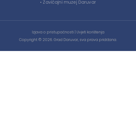
• Zavičajni muzej Daruvar
Izjava o pristupačnosti
|
Uvjeti korištenja
Copyright © 2026. Grad Daruvar, sva prava pridržana.