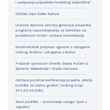
i useljavanja pripadnika hrvatskog iseljeništva“
Održani Dani češke kulture
Uručene diplome četvrtoj generaciji polaznika
programa osposobljavanja za tehničare za
podatkovne mreže i sustave komunikacije
Gradonačelnik potpisao ugovore s udrugama
civilnog društva i udrugama u kulturi
Potpisan sporazum između Grada Kočani iz
Sjeverne Makedonije i Grada Daruvara
Održana početna konferencija projekta „Mreža
podrške za zlatne godine“, kodnog broja
SF.3.4.11.04.0082.
Most podrške – povezivanje usluga i ljudi u
zajednici