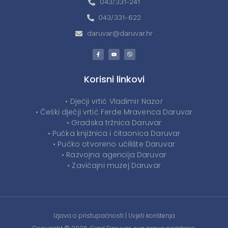
043/331-241
043/331-622
daruvar@daruvar.hr
Korisni linkovi
• Dječji vrtić Vladimir Nazor
• Češki dječji vrtić Ferde Mravenca Daruvar
• Gradska tržnica Daruvar
• Pučka knjižnica i čitaonica Daruvar
• Pučko otvoreno učilište Daruvar
• Razvojna agencija Daruvar
• Zavičajni muzej Daruvar
Izjava o pristupačnosti
|
Uvjeti korištenja