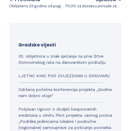
Obilježeno 33 godine od pogibije policijskih službenika u Donjem Daruvaru
POZIV za dostavu ponude za nabavu usluga za projekt Izrada izmjene i dopune Prostornog plana uređenja Grada Daruvara
Gradske vijesti
35. obljetnica u znak sjećanja na prve žrtve
Domovinskog rata na daruvarskom području
LJETNO KINO POD ZVIJEZDAMA U DARUVARU
Održana početna konferencija projekta „Godine
nam dobro stoje“
Potpisan Ugovor o dodjeli bespovratnih
sredstava u okviru Pilot projekta Javnog poziva
„Podrška jedinicama lokalne i područne
(regionalne) samouprave za poticanje povratka