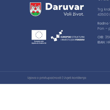
Trg kra
43500 
Radno 
Pon – p
OIB:
35
IBAN:
HR
Izjava o pristupačnosti
|
Uvjeti korištenja