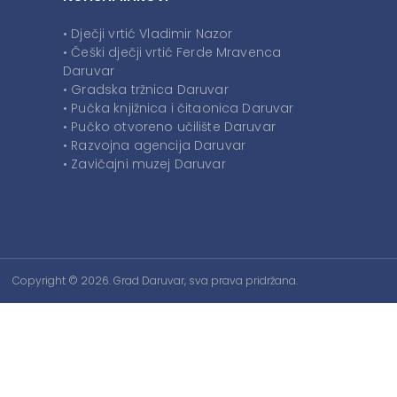
• Dječji vrtić Vladimir Nazor
• Češki dječji vrtić Ferde Mravenca
Daruvar
• Gradska tržnica Daruvar
• Pučka knjižnica i čitaonica Daruvar
• Pučko otvoreno učilište Daruvar
• Razvojna agencija Daruvar
• Zavičajni muzej Daruvar
Copyright © 2026. Grad Daruvar, sva prava pridržana.