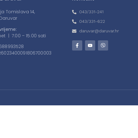
lja Tomislava 14,
043/331-241
Daruvar
043/331-622
vrijeme:
daruvar@daruvar.hr
et | 7:00 – 15:00 sati
688993528
6023400091806700003