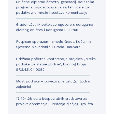
Uručene diplome četvrtoj generaciji polaznika
programa osposobljavanja za tehničare za
podatkovne mreže i sustave komunikacije
Gradonačelnik potpisao ugovore s udrugama
civilnog društva i udrugama u kulturi
Potpisan sporazum između Grada Kočani iz
Sjeverne Makedonije i Grada Daruvara
Održana početna konferencija projekta „Mreža
podrške za zlatne godine“, kodnog broja
SF.3.4.11.04.0082.
Most podrške – povezivanje usluga i ljudi u
zajednici
17.494,28 eura bespovratnih sredstava za
projekt opremanja i uređenja dječjeg igrališta