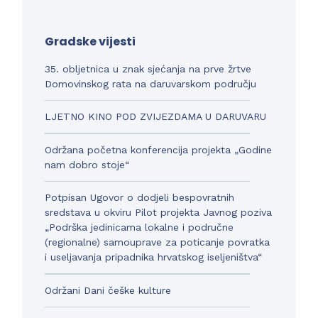
Gradske vijesti
35. obljetnica u znak sjećanja na prve žrtve
Domovinskog rata na daruvarskom području
LJETNO KINO POD ZVIJEZDAMA U DARUVARU
Održana početna konferencija projekta „Godine
nam dobro stoje“
Potpisan Ugovor o dodjeli bespovratnih
sredstava u okviru Pilot projekta Javnog poziva
„Podrška jedinicama lokalne i područne
(regionalne) samouprave za poticanje povratka
i useljavanja pripadnika hrvatskog iseljeništva“
Održani Dani češke kulture