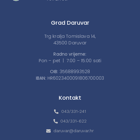
Grad Daruvar
Trg kralja Tomislava 14,
43500 Daruvar
Radno vrijeme:
Pon – pet | 7:00 – 15:00 sati
OIB:
35688993528
IBAN:
HR6023400091806700003
Kontakt
043/331-241
043/331-622
daruvar@daruvar.hr