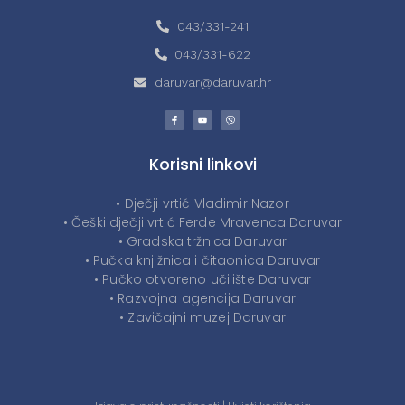
043/331-241
043/331-622
daruvar@daruvar.hr
Korisni linkovi
• Dječji vrtić Vladimir Nazor
• Češki dječji vrtić Ferde Mravenca Daruvar
• Gradska tržnica Daruvar
• Pučka knjižnica i čitaonica Daruvar
• Pučko otvoreno učilište Daruvar
• Razvojna agencija Daruvar
• Zavičajni muzej Daruvar