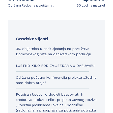
Održana Redovna izvještajna Skupština Sportske zajednice Grada Daruvara
60 godina mature!
Gradske vijesti
35. obljetnica u znak sjećanja na prve žrtve
Domovinskog rata na daruvarskom području
LJETNO KINO POD ZVIJEZDAMA U DARUVARU
Održana početna konferencija projekta „Godine
nam dobro stoje“
Potpisan Ugovor o dodjeli bespovratnih
sredstava u okviru Pilot projekta Javnog poziva
„Podrška jedinicama lokalne i područne
(regionalne) samouprave za poticanje povratka