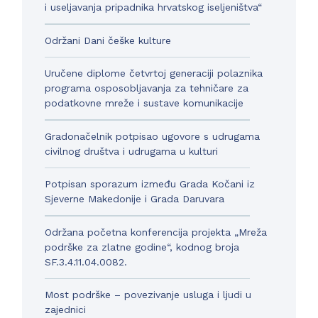
i useljavanja pripadnika hrvatskog iseljeništva“
Održani Dani češke kulture
Uručene diplome četvrtoj generaciji polaznika
programa osposobljavanja za tehničare za
podatkovne mreže i sustave komunikacije
Gradonačelnik potpisao ugovore s udrugama
civilnog društva i udrugama u kulturi
Potpisan sporazum između Grada Kočani iz
Sjeverne Makedonije i Grada Daruvara
Održana početna konferencija projekta „Mreža
podrške za zlatne godine“, kodnog broja
SF.3.4.11.04.0082.
Most podrške – povezivanje usluga i ljudi u
zajednici