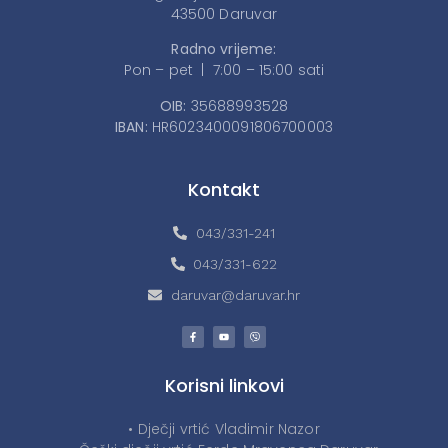
43500 Daruvar
Radno vrijeme:
Pon – pet | 7:00 – 15:00 sati
OIB:
35688993528
IBAN:
HR6023400091806700003
Kontakt
043/331-241
043/331-622
daruvar@daruvar.hr
Korisni linkovi
• Dječji vrtić Vladimir Nazor