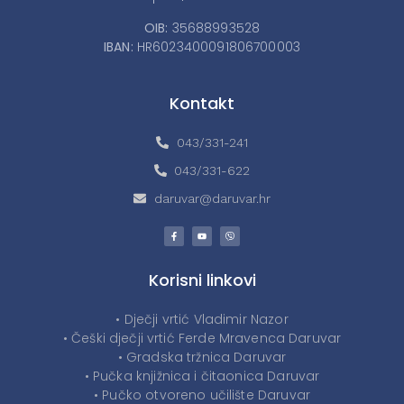
OIB:
35688993528
IBAN:
HR6023400091806700003
Kontakt
043/331-241
043/331-622
daruvar@daruvar.hr
Korisni linkovi
• Dječji vrtić Vladimir Nazor
• Češki dječji vrtić Ferde Mravenca Daruvar
• Gradska tržnica Daruvar
• Pučka knjižnica i čitaonica Daruvar
• Pučko otvoreno učilište Daruvar