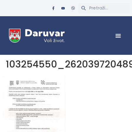
103254550_262039720489