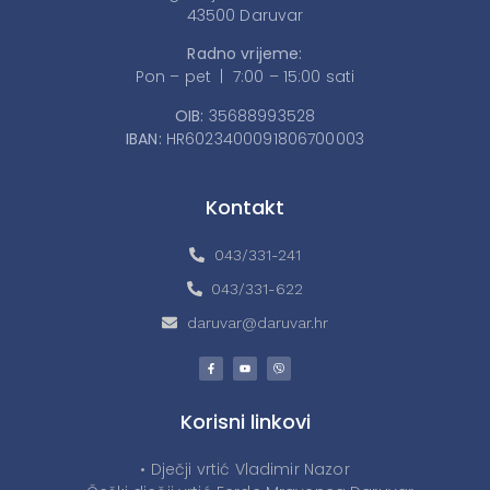
43500 Daruvar
Radno vrijeme:
Pon – pet | 7:00 – 15:00 sati
OIB:
35688993528
IBAN:
HR6023400091806700003
Kontakt
043/331-241
043/331-622
daruvar@daruvar.hr
Korisni linkovi
• Dječji vrtić Vladimir Nazor