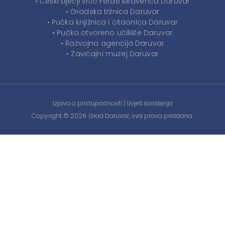
• Češki dječji vrtić Ferde Mravenca Daruvar
• Gradska tržnica Daruvar
• Pučka knjižnica i čitaonica Daruvar
• Pučko otvoreno učilište Daruvar
• Razvojna agencija Daruvar
• Zavičajni muzej Daruvar
Izjava o pristupačnosti
|
Uvjeti korištenja
Copyright © 2026. Grad Daruvar, sva prava pridržana.