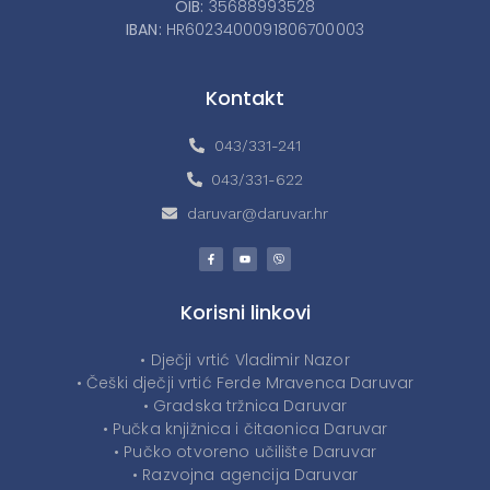
OIB:
35688993528
IBAN:
HR6023400091806700003
Kontakt
043/331-241
043/331-622
daruvar@daruvar.hr
Korisni linkovi
• Dječji vrtić Vladimir Nazor
• Češki dječji vrtić Ferde Mravenca Daruvar
• Gradska tržnica Daruvar
• Pučka knjižnica i čitaonica Daruvar
• Pučko otvoreno učilište Daruvar
• Razvojna agencija Daruvar