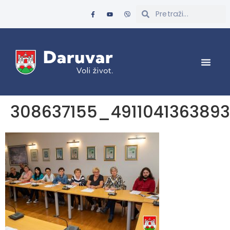
308637155_491104136389