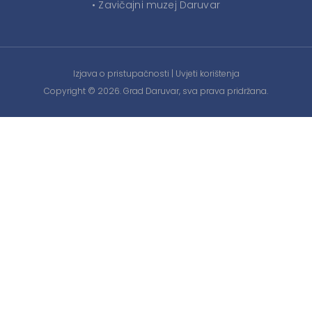
• Zavičajni muzej Daruvar
Izjava o pristupačnosti
|
Uvjeti korištenja
Copyright © 2026. Grad Daruvar, sva prava pridržana.