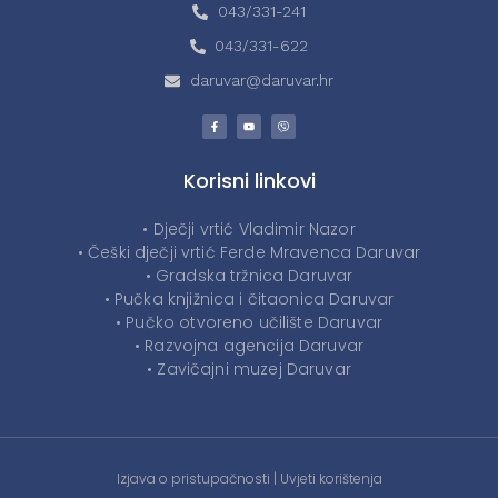
043/331-241
043/331-622
daruvar@daruvar.hr
Korisni linkovi
• Dječji vrtić Vladimir Nazor
• Češki dječji vrtić Ferde Mravenca Daruvar
• Gradska tržnica Daruvar
• Pučka knjižnica i čitaonica Daruvar
• Pučko otvoreno učilište Daruvar
• Razvojna agencija Daruvar
• Zavičajni muzej Daruvar
Izjava o pristupačnosti
|
Uvjeti korištenja