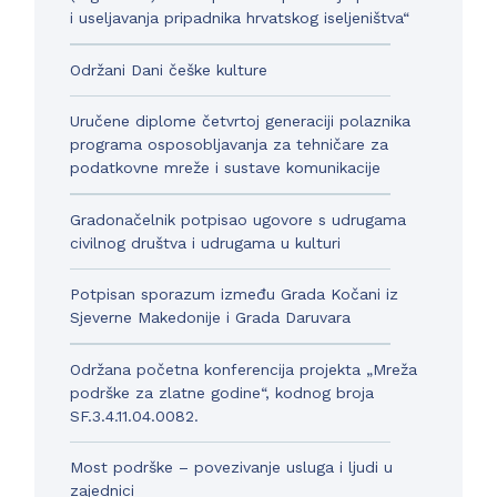
i useljavanja pripadnika hrvatskog iseljeništva“
Održani Dani češke kulture
Uručene diplome četvrtoj generaciji polaznika
programa osposobljavanja za tehničare za
podatkovne mreže i sustave komunikacije
Gradonačelnik potpisao ugovore s udrugama
civilnog društva i udrugama u kulturi
Potpisan sporazum između Grada Kočani iz
Sjeverne Makedonije i Grada Daruvara
Održana početna konferencija projekta „Mreža
podrške za zlatne godine“, kodnog broja
SF.3.4.11.04.0082.
Most podrške – povezivanje usluga i ljudi u
zajednici