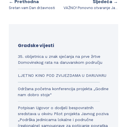
← Prethodna
Sljedeća →
Sretan vam Dan državnosti
VAŽNO! Ponovno otvaranje Javnog poziva po Programu poticanja poduzetništva i obrtništva na području Grada Daruvara u 2024. godini
Gradske vijesti
35. obljetnica u znak sjećanja na prve žrtve
Domovinskog rata na daruvarskom području
LJETNO KINO POD ZVIJEZDAMA U DARUVARU
Održana početna konferencija projekta „Godine
nam dobro stoje“
Potpisan Ugovor o dodjeli bespovratnih
sredstava u okviru Pilot projekta Javnog poziva
„Podrška jedinicama lokalne i područne
(regionalne) samouprave za poticanje povratka