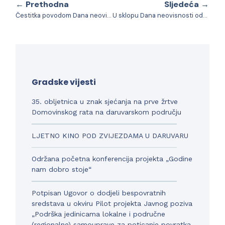
← Prethodna
Sljedeća →
Čestitka povodom Dana neovisnosti
U sklopu Dana neovisnosti održao se koncert Berislava Arlavija na glasoviru
Gradske vijesti
35. obljetnica u znak sjećanja na prve žrtve
Domovinskog rata na daruvarskom području
LJETNO KINO POD ZVIJEZDAMA U DARUVARU
Održana početna konferencija projekta „Godine
nam dobro stoje“
Potpisan Ugovor o dodjeli bespovratnih
sredstava u okviru Pilot projekta Javnog poziva
„Podrška jedinicama lokalne i područne
(regionalne) samouprave za poticanje povratka