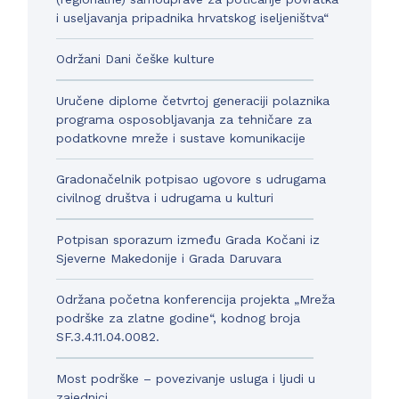
i useljavanja pripadnika hrvatskog iseljeništva“
Održani Dani češke kulture
Uručene diplome četvrtoj generaciji polaznika
programa osposobljavanja za tehničare za
podatkovne mreže i sustave komunikacije
Gradonačelnik potpisao ugovore s udrugama
civilnog društva i udrugama u kulturi
Potpisan sporazum između Grada Kočani iz
Sjeverne Makedonije i Grada Daruvara
Održana početna konferencija projekta „Mreža
podrške za zlatne godine“, kodnog broja
SF.3.4.11.04.0082.
Most podrške – povezivanje usluga i ljudi u
zajednici