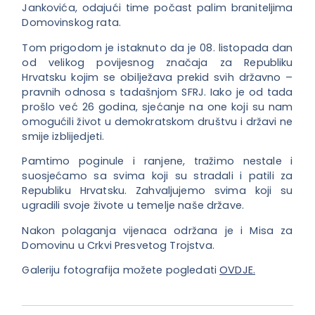
Jankovića, odajući time počast palim braniteljima
Domovinskog rata.
Tom prigodom je istaknuto da je 08. listopada dan
od velikog povijesnog značaja za Republik
u
Hrvatsku kojim se obilježava prekid svih državno –
pravnih odnosa s tadašnjom SFRJ. Iako je od tada
prošlo već 26 godina, sjećanje na one koji su nam
omogućili život u demokratskom društvu i državi ne
smije izblijedjeti.
Pamtimo poginule i ranjene, tražimo nestale i
suosjećamo sa svima koji su stradali i patili za
Republiku Hrvatsku. Zahvaljujemo svima koji su
ugradili svoje živote u temelje naše države.
Nakon polaganja vijenaca održana je i Misa za
Domovinu u Crkvi Presvetog Trojstva.
Galeriju fotografija možete pogledati
OVDJE.