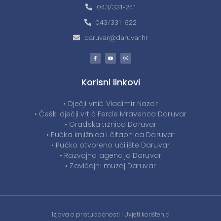
043/331-241
043/331-622
daruvar@daruvar.hr
Korisni linkovi
• Dječji vrtić Vladimir Nazor
• Češki dječji vrtić Ferde Mravenca Daruvar
• Gradska tržnica Daruvar
• Pučka knjižnica i čitaonica Daruvar
• Pučko otvoreno učilište Daruvar
• Razvojna agencija Daruvar
• Zavičajni muzej Daruvar
Izjava o pristupačnosti
|
Uvjeti korištenja