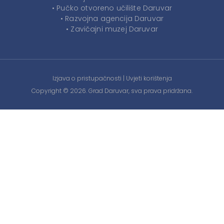
• Pučko otvoreno učilište Daruvar
• Razvojna agencija Daruvar
• Zavičajni muzej Daruvar
Izjava o pristupačnosti
|
Uvjeti korištenja
Copyright © 2026. Grad Daruvar, sva prava pridržana.