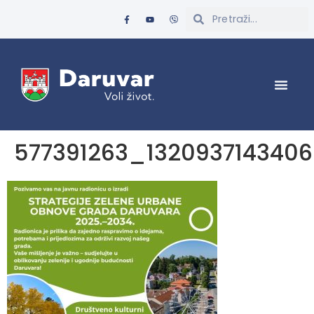
577391263_132093714340