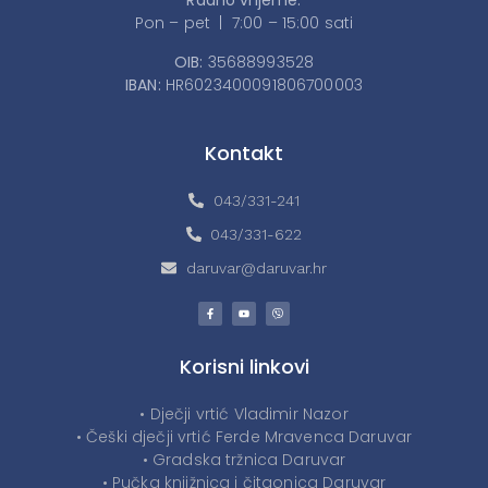
Radno vrijeme:
Pon – pet | 7:00 – 15:00 sati
OIB:
35688993528
IBAN:
HR6023400091806700003
Kontakt
043/331-241
043/331-622
daruvar@daruvar.hr
Korisni linkovi
• Dječji vrtić Vladimir Nazor
• Češki dječji vrtić Ferde Mravenca Daruvar
• Gradska tržnica Daruvar
• Pučka knjižnica i čitaonica Daruvar