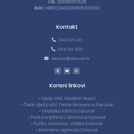
OIB:
35688993528
IBAN:
HR6023400091806700003
Kontakt
043/331-241
043/331-622
daruvar@daruvar.hr
Korisni linkovi
• Dječji vrtić Vladimir Nazor
• Češki dječji vrtić Ferde Mravenca Daruvar
• Gradska tržnica Daruvar
• Pučka knjižnica i čitaonica Daruvar
• Pučko otvoreno učilište Daruvar
• Razvojna agencija Daruvar