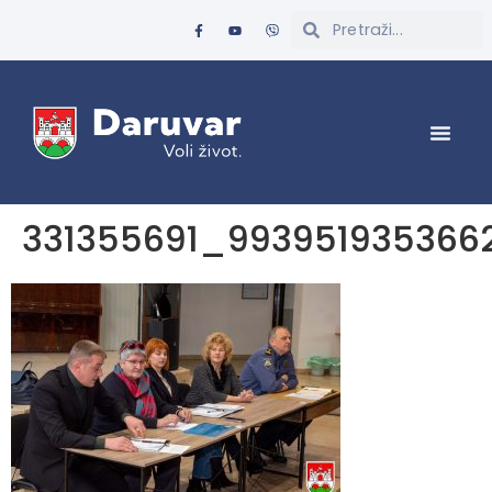
331355691_99395193536