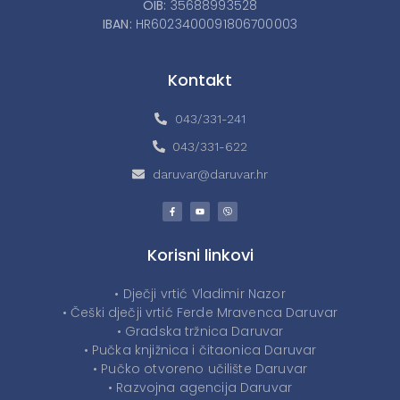
OIB:
35688993528
IBAN:
HR6023400091806700003
Kontakt
043/331-241
043/331-622
daruvar@daruvar.hr
Korisni linkovi
• Dječji vrtić Vladimir Nazor
• Češki dječji vrtić Ferde Mravenca Daruvar
• Gradska tržnica Daruvar
• Pučka knjižnica i čitaonica Daruvar
• Pučko otvoreno učilište Daruvar
• Razvojna agencija Daruvar