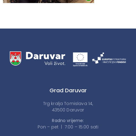
Grad Daruvar
Trg kralja Tomislava 14,
43500 Daruvar
Radno vrijeme:
Pon – pet | 7:00 – 15:00 sati