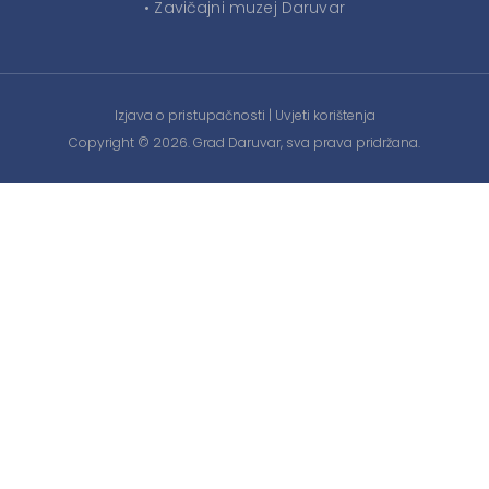
• Zavičajni muzej Daruvar
Izjava o pristupačnosti
|
Uvjeti korištenja
Copyright © 2026. Grad Daruvar, sva prava pridržana.