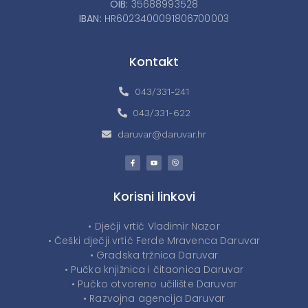
OIB:
35688993528
IBAN:
HR6023400091806700003
Kontakt
043/331-241
043/331-622
daruvar@daruvar.hr
Korisni linkovi
• Dječji vrtić Vladimir Nazor
• Češki dječji vrtić Ferde Mravenca Daruvar
• Gradska tržnica Daruvar
• Pučka knjižnica i čitaonica Daruvar
• Pučko otvoreno učilište Daruvar
• Razvojna agencija Daruvar