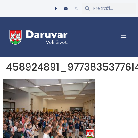
458924891_977383537761