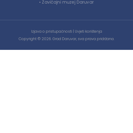
• Zavičajni muzej Daruvar
Izjava o pristupačnosti
|
Uvjeti korištenja
Copyright © 2026. Grad Daruvar, sva prava pridržana.