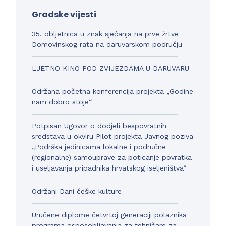
Gradske vijesti
35. obljetnica u znak sjećanja na prve žrtve
Domovinskog rata na daruvarskom području
LJETNO KINO POD ZVIJEZDAMA U DARUVARU
Održana početna konferencija projekta „Godine
nam dobro stoje“
Potpisan Ugovor o dodjeli bespovratnih
sredstava u okviru Pilot projekta Javnog poziva
„Podrška jedinicama lokalne i područne
(regionalne) samouprave za poticanje povratka
i useljavanja pripadnika hrvatskog iseljeništva“
Održani Dani češke kulture
Uručene diplome četvrtoj generaciji polaznika
programa osposobljavanja za tehničare za