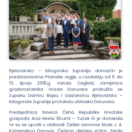
Bjelovarsko – bilogorska županija domaćin je
predstavnicima Plzenske regije, u razdoblju od 11. do
15. lipnja 2018.g. Vanda Cegledi, zamjenica
gradonačelnika Grada Daruvara pridružila se
županu Damiru Bajsu i izaslanstvu Bjelovarsko –
bilogorske županije protokolu obilaska Daruvara.
Predsjednica Saveza Čeha Republike Hrvatske
gospođa Ana-Maria Štruml – Tuček ih je dočekala
te su se uputili u obilazak Češke osnovne škole J. A.
Komenskog Daruvar, Češkog dječjeg vrtića „Ferda