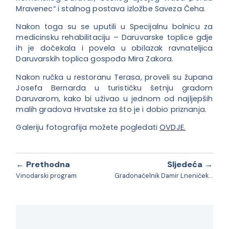
Mravenec“ i stalnog postava izložbe Saveza Čeha.
Nakon toga su se uputili u Specijalnu bolnicu za
medicinsku rehabilitaciju – Daruvarske toplice gdje
ih je dočekala i povela u obilazak ravnateljica
Daruvarskih toplica gospođa Mira Zakora.
Nakon ručka u restoranu Terasa, proveli su župana
Josefa Bernarda u turističku šetnju gradom
Daruvarom, kako bi uživao u jednom od najljepših
malih gradova Hrvatske za što je i dobio priznanja.
Galeriju fotografija možete pogledati
OVDJE.
← Prethodna
Sljedeća →
Vinodarski program
Gradonačelnik Damir Lneniček u posjetu Općini Dobretići