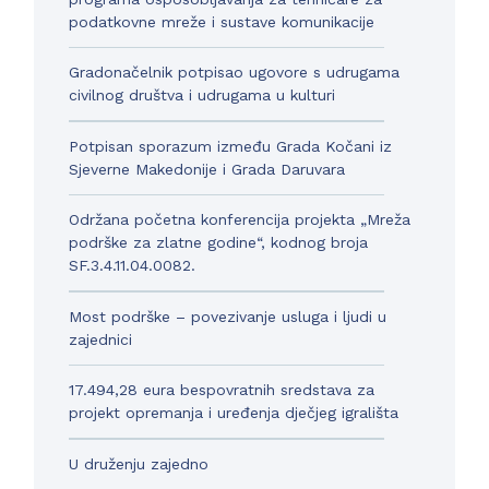
podatkovne mreže i sustave komunikacije
Gradonačelnik potpisao ugovore s udrugama
civilnog društva i udrugama u kulturi
Potpisan sporazum između Grada Kočani iz
Sjeverne Makedonije i Grada Daruvara
Održana početna konferencija projekta „Mreža
podrške za zlatne godine“, kodnog broja
SF.3.4.11.04.0082.
Most podrške – povezivanje usluga i ljudi u
zajednici
17.494,28 eura bespovratnih sredstava za
projekt opremanja i uređenja dječjeg igrališta
U druženju zajedno