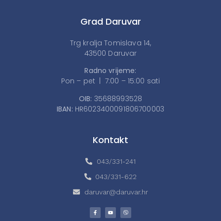
Grad Daruvar
Trg kralja Tomislava 14,
43500 Daruvar
Radno vrijeme:
Pon – pet | 7:00 – 15:00 sati
OIB:
35688993528
IBAN:
HR6023400091806700003
Kontakt
043/331-241
043/331-622
daruvar@daruvar.hr