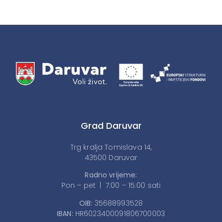
Grad Daruvar
Trg kralja Tomislava 14,
43500 Daruvar
Radno vrijeme:
Pon – pet | 7:00 – 15:00 sati
OIB:
35688993528
IBAN:
HR6023400091806700003