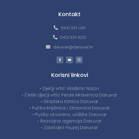
Kontakt
043/331-241
043/331-622
daruvar@daruvar.hr
Korisni linkovi
• Dječji vrtić Vladimir Nazor
• Češki dječji vrtić Ferde Mravenca Daruvar
• Gradska tržnica Daruvar
• Pučka knjižnica i čitaonica Daruvar
• Pučko otvoreno učilište Daruvar
• Razvojna agencija Daruvar
• Zavičajni muzej Daruvar