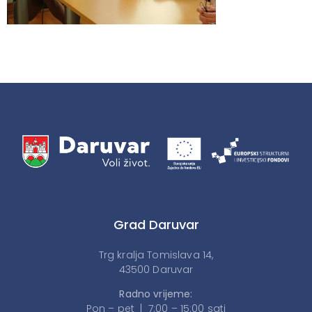
Grad Daruvar
Trg kralja Tomislava 14,
43500 Daruvar
Radno vrijeme:
Pon – pet | 7:00 – 15:00 sati