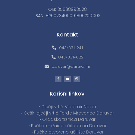
OIB:
35688993528
IBAN:
HR6023400091806700003
Kontakt
043/331-241
043/331-622
daruvar@daruvar.hr
Korisni linkovi
• Dječji vrtić Vladimir Nazor
• Češki dječji vrtić Ferde Mravenca Daruvar
• Gradska tržnica Daruvar
• Pučka knjižnica i čitaonica Daruvar
• Pučko otvoreno učilište Daruvar