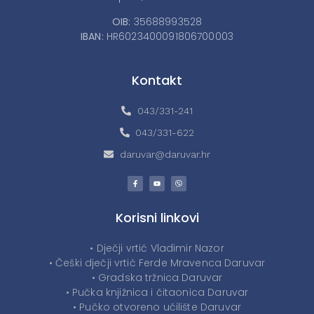
OIB:
35688993528
IBAN:
HR6023400091806700003
Kontakt
043/331-241
043/331-622
daruvar@daruvar.hr
Korisni linkovi
• Dječji vrtić Vladimir Nazor
• Češki dječji vrtić Ferde Mravenca Daruvar
• Gradska tržnica Daruvar
• Pučka knjižnica i čitaonica Daruvar
• Pučko otvoreno učilište Daruvar