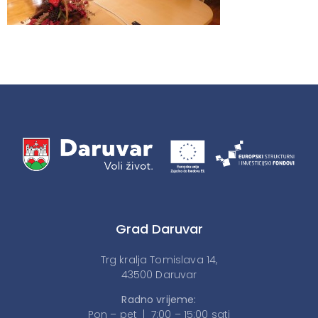
Grad Daruvar
Trg kralja Tomislava 14,
43500 Daruvar
Radno vrijeme:
Pon – pet | 7:00 – 15:00 sati