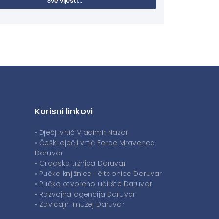
Sve vijesti...
Korisni linkovi
• Dječji vrtić Vladimir Nazor
• Češki dječji vrtić Ferde Mravenca
Daruvar
• Gradska tržnica Daruvar
• Pučka knjižnica i čitaonica Daruvar
• Pučko otvoreno učilište Daruvar
• Razvojna agencija Daruvar
• Zavičajni muzej Daruvar