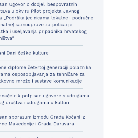
san Ugovor o dodjeli bespovratnih
tava u okviru Pilot projekta Javnog
a „Podrška jedinicama lokalne i područne
onalne) samouprave za poticanje
tka i useljavanja pripadnika hrvatskog
ništva“
ni Dani češke kulture
ne diplome četvrtoj generaciji polaznika
ama osposobljavanja za tehničare za
kovne mreže i sustave komunikacije
načelnik potpisao ugovore s udrugama
nog društva i udrugama u kulturi
san sporazum između Grada Kočani iz
rne Makedonije i Grada Daruvara