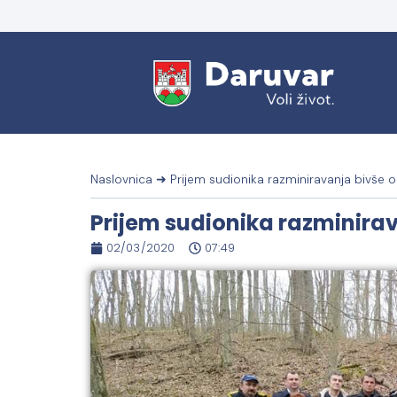
Naslovnica
➜
Prijem sudionika razminiravanja bivše 
Prijem sudionika razminira
02/03/2020
07:49