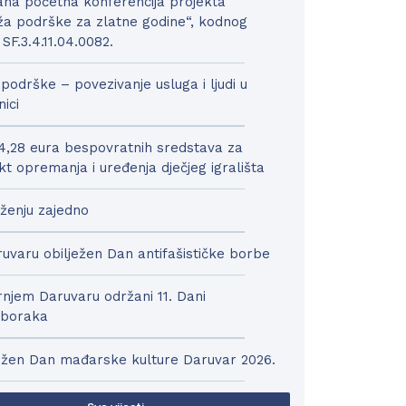
na početna konferencija projekta
a podrške za zlatne godine“, kodnog
 SF.3.4.11.04.0082.
podrške – povezivanje usluga i ljudi u
nici
4,28 eura bespovratnih sredstava za
kt opremanja i uređenja dječjeg igrališta
ženju zajedno
uvaru obilježen Dan antifašističke borbe
njem Daruvaru održani 11. Dani
boraka
ežen Dan mađarske kulture Daruvar 2026.