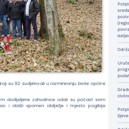
Potpi
sreds
poziv
(regi
povra
iselje
Održa
Uruče
progr
podat
oji su 92. sudjelovali u razminiranju bivše općine
Grado
civil
m dodijeljene zahvalnice odali su počast svim
ao i obišli spomen obilježje i mjesto pogibije
Potpi
Sjeve