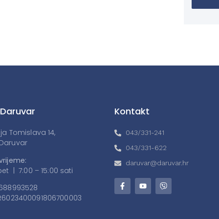
 Daruvar
Kontakt
lja Tomislava 14,
043/331-241
Daruvar
043/331-622
vrijeme:
daruvar@daruvar.hr
et | 7:00 – 15:00 sati
688993528
6023400091806700003