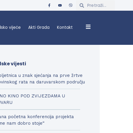
sko vijeće
Akti Grada
Kontakt
ske vijesti
bljetnica u znak sjećanja na prve žrtve
vinskog rata na daruvarskom području
NO KINO POD ZVIJEZDAMA U
UVARU
na početna konferencija projekta
ne nam dobro stoje“