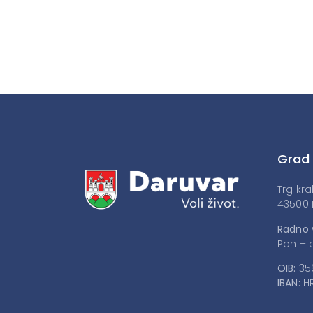
Grad
Trg kra
43500 
Radno 
Pon – p
OIB:
35
IBAN:
HR