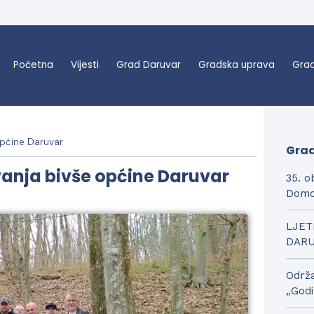
Početna
Vijesti
Grad Daruvar
Gradska uprava
Grad
općine Daruvar
Grad
vanja bivše općine Daruvar
35. o
Domo
LJET
DAR
Održa
„Godi