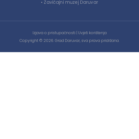
• Zavičajni muzej Daruvar
Izjava o pristupačnosti
|
Uvjeti korištenja
Copyright © 2026. Grad Daruvar, sva prava pridržana.