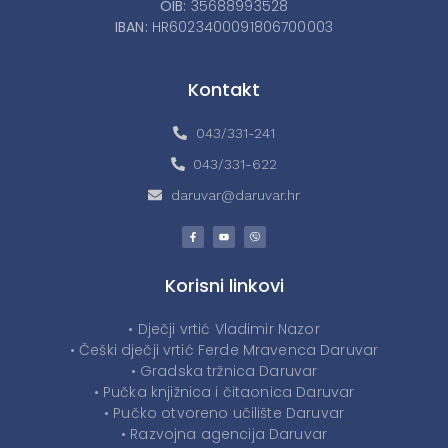
OIB:
35688993528
IBAN:
HR6023400091806700003
Kontakt
043/331-241
043/331-622
daruvar@daruvar.hr
Korisni linkovi
• Dječji vrtić Vladimir Nazor
• Češki dječji vrtić Ferde Mravenca Daruvar
• Gradska tržnica Daruvar
• Pučka knjižnica i čitaonica Daruvar
• Pučko otvoreno učilište Daruvar
• Razvojna agencija Daruvar