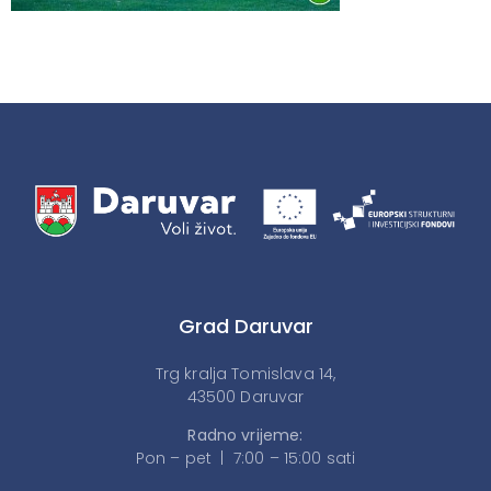
Grad Daruvar
Trg kralja Tomislava 14,
43500 Daruvar
Radno vrijeme:
Pon – pet | 7:00 – 15:00 sati