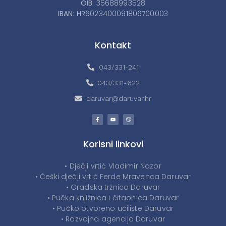
OIB:
35688993528
IBAN:
HR6023400091806700003
Kontakt
043/331-241
043/331-622
daruvar@daruvar.hr
Korisni linkovi
• Dječji vrtić Vladimir Nazor
• Češki dječji vrtić Ferde Mravenca Daruvar
• Gradska tržnica Daruvar
• Pučka knjižnica i čitaonica Daruvar
• Pučko otvoreno učilište Daruvar
• Razvojna agencija Daruvar