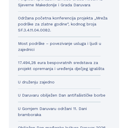
Sjeverne Makedonije i Grada Daruvara
Održana početna konferencija projekta „Mreža
podrške za zlatne godine“, kodnog broja
SF.3.4.11.04.0082.
Most podrške – povezivanje usluga i ljudi u
zajednici
17.494,28 eura bespovratnih sredstava za
projekt opremanja i uređenja dječjeg igrališta
U druženju zajedno
U Daruvaru obilježen Dan antifašističke borbe
U Gornjem Daruvaru održani 11. Dani
bramboraka
Obilježen Dan mađarske kulture Daruvar 2026.