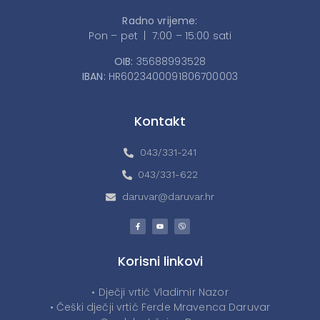
Radno vrijeme:
Pon – pet | 7:00 – 15:00 sati
OIB:
35688993528
IBAN:
HR6023400091806700003
Kontakt
043/331-241
043/331-622
daruvar@daruvar.hr
Korisni linkovi
• Dječji vrtić Vladimir Nazor
• Češki dječji vrtić Ferde Mravenca Daruvar