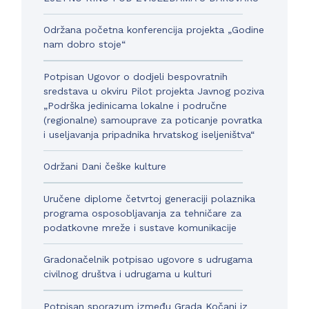
Održana početna konferencija projekta „Godine
nam dobro stoje“
Potpisan Ugovor o dodjeli bespovratnih
sredstava u okviru Pilot projekta Javnog poziva
„Podrška jedinicama lokalne i područne
(regionalne) samouprave za poticanje povratka
i useljavanja pripadnika hrvatskog iseljeništva“
Održani Dani češke kulture
Uručene diplome četvrtoj generaciji polaznika
programa osposobljavanja za tehničare za
podatkovne mreže i sustave komunikacije
Gradonačelnik potpisao ugovore s udrugama
civilnog društva i udrugama u kulturi
Potpisan sporazum između Grada Kočani iz