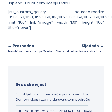
uspjeha u budućem učenju i radu.
[su_custom_gallery source=”media:
3156,3157,3158,3159,3160,3161,3162,3163,3164,3166,3168,3169,31
limit=”100″ link=”image” width=”130″ height=”100″
title=”never”]
← Prethodna
Sljedeća →
Turistička prezentacija Grada Daruvara
Nastavak arheoloških istraživanja
Gradske vijesti
35. obljetnica u znak sjećanja na prve žrtve
Domovinskog rata na daruvarskom području
LJETNO KINO POD ZVIJEZDAMA U DARUVARU