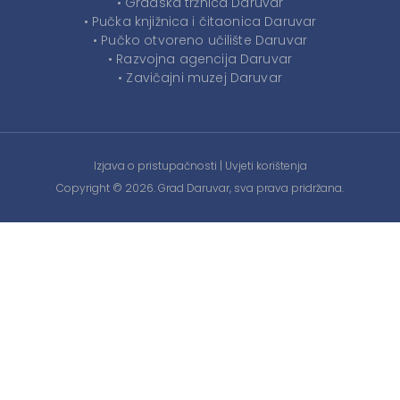
• Gradska tržnica Daruvar
• Pučka knjižnica i čitaonica Daruvar
• Pučko otvoreno učilište Daruvar
• Razvojna agencija Daruvar
• Zavičajni muzej Daruvar
Izjava o pristupačnosti
|
Uvjeti korištenja
Copyright © 2026. Grad Daruvar, sva prava pridržana.