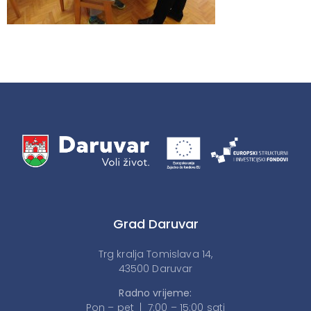
Grad Daruvar
Trg kralja Tomislava 14,
43500 Daruvar
Radno vrijeme:
Pon – pet | 7:00 – 15:00 sati