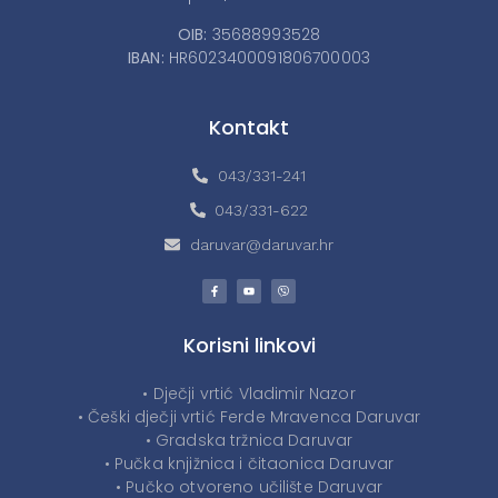
OIB:
35688993528
IBAN:
HR6023400091806700003
Kontakt
043/331-241
043/331-622
daruvar@daruvar.hr
Korisni linkovi
• Dječji vrtić Vladimir Nazor
• Češki dječji vrtić Ferde Mravenca Daruvar
• Gradska tržnica Daruvar
• Pučka knjižnica i čitaonica Daruvar
• Pučko otvoreno učilište Daruvar