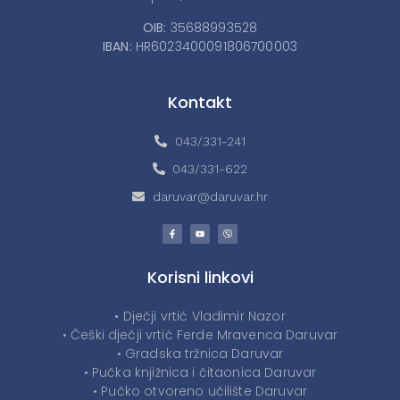
OIB:
35688993528
IBAN:
HR6023400091806700003
Kontakt
043/331-241
043/331-622
daruvar@daruvar.hr
Korisni linkovi
• Dječji vrtić Vladimir Nazor
• Češki dječji vrtić Ferde Mravenca Daruvar
• Gradska tržnica Daruvar
• Pučka knjižnica i čitaonica Daruvar
• Pučko otvoreno učilište Daruvar