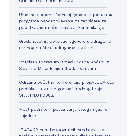
Održani Dani češke kulture
Uručene diplome četvrtoj generaciji polaznika
programa osposobljavanja za tehničare za
podatkovne mreže i sustave komunikacije
Gradonačelnik potpisao ugovore s udrugama
civilnog društva i udrugama u kulturi
Potpisan sporazum između Grada Kočani iz
Sjeverne Makedonije i Grada Daruvara
Održana početna konferencija projekta „Mreža
podrške za zlatne godine“, kodnog broja
SF.3.4.11.04.0082.
Most podrške – povezivanje usluga i ljudi u
zajednici
17.494,28 eura bespovratnih sredstava za