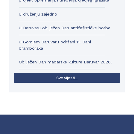
projekt opremanja i uređenja dječjeg igrališta
U druženju zajedno
U Daruvaru obilježen Dan antifašističke borbe
U Gornjem Daruvaru održani 11. Dani
bramboraka
Obilježen Dan mađarske kulture Daruvar 2026.
Sve vijesti...