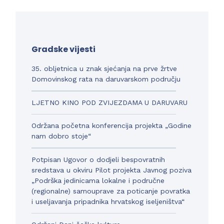
Gradske vijesti
35. obljetnica u znak sjećanja na prve žrtve
Domovinskog rata na daruvarskom području
LJETNO KINO POD ZVIJEZDAMA U DARUVARU
Održana početna konferencija projekta „Godine
nam dobro stoje“
Potpisan Ugovor o dodjeli bespovratnih
sredstava u okviru Pilot projekta Javnog poziva
„Podrška jedinicama lokalne i područne
(regionalne) samouprave za poticanje povratka
i useljavanja pripadnika hrvatskog iseljeništva“