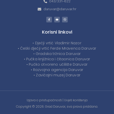
043/331-622
daruvar@daruvar.hr
Korisni linkovi
• Dječji vrtić Vladimir Nazor
• Češki dječji vrtić Ferde Mravenca Daruvar
• Gradska tržnica Daruvar
• Pučka knjižnica i čitaonica Daruvar
• Pučko otvoreno učilište Daruvar
• Razvojna agencija Daruvar
• Zavičajni muzej Daruvar
Izjava o pristupačnosti
|
Uvjeti korištenja
Copyright © 2026. Grad Daruvar, sva prava pridržana.