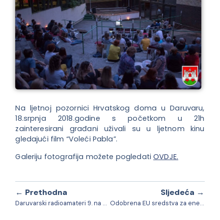
Na ljetnoj pozornici Hrvatskog doma u Daruvaru,
18.srpnja 2018.godine s početkom u 21h
zainteresirani građani uživali su u ljetnom kinu
gledajući film “Voleći Pabla”.
Galeriju fotografija možete pogledati
OVDJE.
← Prethodna
Sljedeća →
Daruvarski radioamateri 9. na Svjetskoj radioamaterskoj olimpijadi
Odobrena EU sredstva za energetsku obnovu zgrade Hrvatski dom