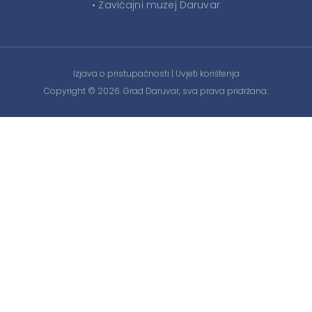
• Zavičajni muzej Daruvar
Izjava o pristupačnosti
|
Uvjeti korištenja
Copyright © 2026. Grad Daruvar, sva prava pridržana.