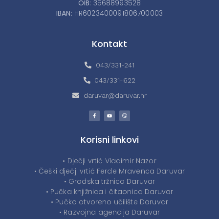
OIB:
35688993528
IBAN:
HR6023400091806700003
Kontakt
043/331-241
043/331-622
daruvar@daruvar.hr
Korisni linkovi
• Dječji vrtić Vladimir Nazor
• Češki dječji vrtić Ferde Mravenca Daruvar
• Gradska tržnica Daruvar
• Pučka knjižnica i čitaonica Daruvar
• Pučko otvoreno učilište Daruvar
• Razvojna agencija Daruvar