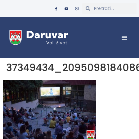
37349434_209509818408