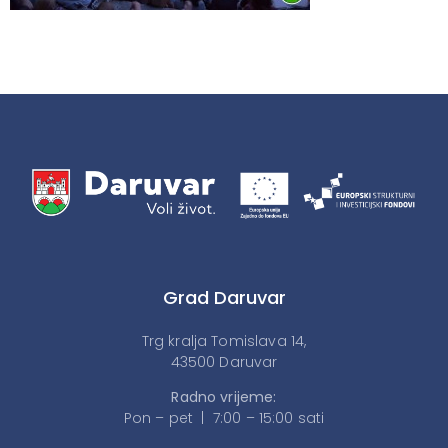
Grad Daruvar
Trg kralja Tomislava 14,
43500 Daruvar
Radno vrijeme:
Pon – pet | 7:00 – 15:00 sati