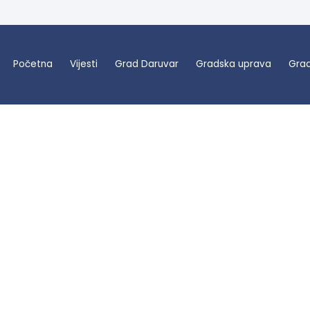
Početna
Vijesti
Grad Daruvar
Gradska uprava
Grad