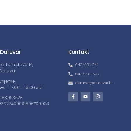
 Daruvar
Kontakt
lja Tomislava 14,
043/331-241
Daruvar
043/331-622
vrijeme:
daruvar@daruvar.hr
et | 7:00 – 15:00 sati
688993528
6023400091806700003