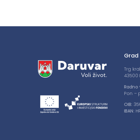
Grad
Trg kra
43500 
Radno 
Pon – p
OIB:
35
IBAN:
HR