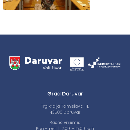
Grad Daruvar
Trg kralja Tomislava 14,
43500 Daruvar
Radno vrijeme:
Pon – pet | 7:00 – 15:00 sati