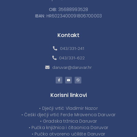
OIB:
35688993528
IBAN:
HR6023400091806700003
Kontakt
043/331-241
043/331-622
daruvar@daruvar.hr
Korisni linkovi
• Dječji vrtić Vladimir Nazor
• Češki dječji vrtić Ferde Mravenca Daruvar
• Gradska tržnica Daruvar
• Pučka knjižnica i čitaonica Daruvar
• Pučko otvoreno učilište Daruvar