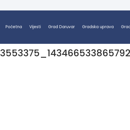
Početna
Vijesti
Grad Daruvar
Gradska uprava
Grad
03553375_14346653386579