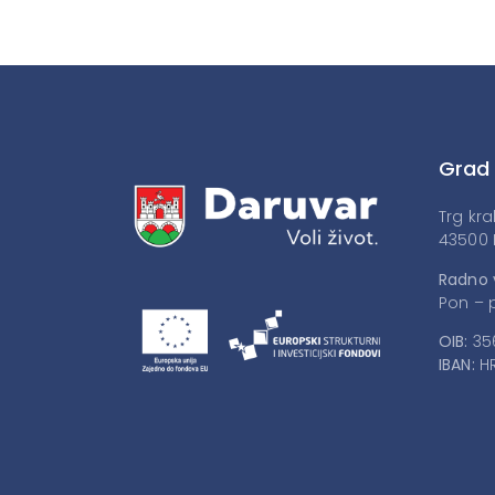
Grad
Trg kra
43500 
Radno 
Pon – p
OIB:
35
IBAN:
HR