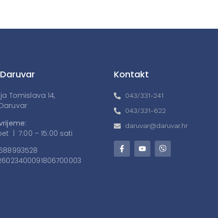
 Daruvar
Kontakt
lja Tomislava 14,
043/331-241
Daruvar
043/331-622
vrijeme:
daruvar@daruvar.hr
et | 7:00 – 15:00 sati
688993528
6023400091806700003