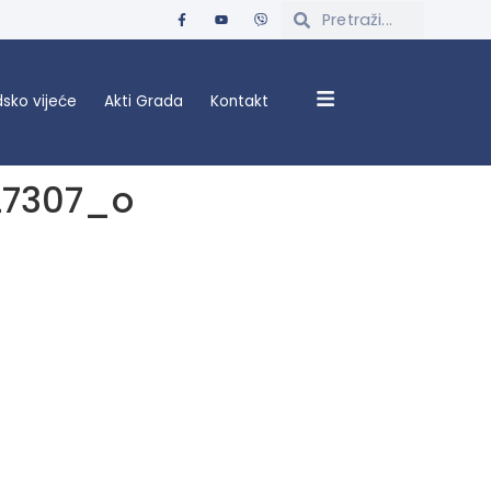
sko vijeće
Akti Grada
Kontakt
27307_o