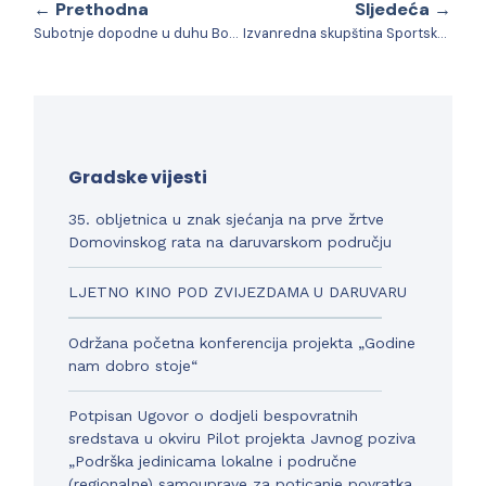
← Prethodna
Sljedeća →
Subotnje dopodne u duhu Božića
Izvanredna skupština Sportske zajednice Grada Daruvara
Gradske vijesti
35. obljetnica u znak sjećanja na prve žrtve
Domovinskog rata na daruvarskom području
LJETNO KINO POD ZVIJEZDAMA U DARUVARU
Održana početna konferencija projekta „Godine
nam dobro stoje“
Potpisan Ugovor o dodjeli bespovratnih
sredstava u okviru Pilot projekta Javnog poziva
„Podrška jedinicama lokalne i područne
(regionalne) samouprave za poticanje povratka