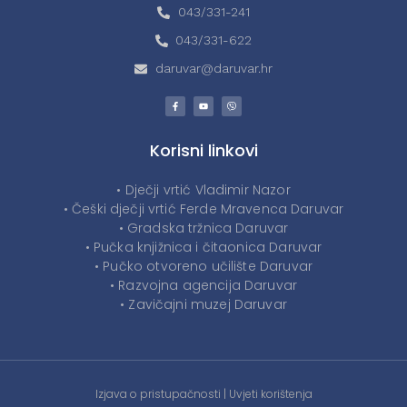
043/331-241
043/331-622
daruvar@daruvar.hr
Korisni linkovi
• Dječji vrtić Vladimir Nazor
• Češki dječji vrtić Ferde Mravenca Daruvar
• Gradska tržnica Daruvar
• Pučka knjižnica i čitaonica Daruvar
• Pučko otvoreno učilište Daruvar
• Razvojna agencija Daruvar
• Zavičajni muzej Daruvar
Izjava o pristupačnosti
|
Uvjeti korištenja