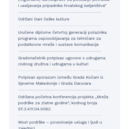
i useljavanja pripadnika hrvatskog iseljeništva“
Održani Dani češke kulture
Uručene diplome četvrtoj generaciji polaznika
programa osposobljavanja za tehničare za
podatkovne mreže i sustave komunikacije
Gradonačelnik potpisao ugovore s udrugama
civilnog društva i udrugama u kulturi
Potpisan sporazum između Grada Kočani iz
Sjeverne Makedonije i Grada Daruvara
Održana početna konferencija projekta „Mreža
podrške za zlatne godine“, kodnog broja
SF.3.4.11.04.0082.
Most podrške – povezivanje usluga i ljudi u
zajednici