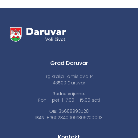
Grad Daruvar
Trg kralja Tomislava 14,
43500 Daruvar
Radno vrijeme:
Pon – pet | 7:00 – 15:00 sati
OIB:
35688993528
IBAN:
HR6023400091806700003
Kontakt