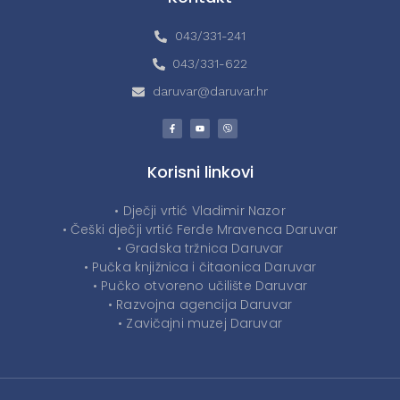
043/331-241
043/331-622
daruvar@daruvar.hr
Korisni linkovi
• Dječji vrtić Vladimir Nazor
• Češki dječji vrtić Ferde Mravenca Daruvar
• Gradska tržnica Daruvar
• Pučka knjižnica i čitaonica Daruvar
• Pučko otvoreno učilište Daruvar
• Razvojna agencija Daruvar
• Zavičajni muzej Daruvar