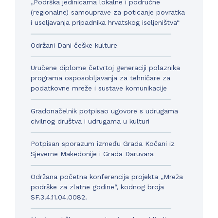
„Podrška jedinicama lokalne i područne
(regionalne) samouprave za poticanje povratka
i useljavanja pripadnika hrvatskog iseljeništva“
Održani Dani češke kulture
Uručene diplome četvrtoj generaciji polaznika
programa osposobljavanja za tehničare za
podatkovne mreže i sustave komunikacije
Gradonačelnik potpisao ugovore s udrugama
civilnog društva i udrugama u kulturi
Potpisan sporazum između Grada Kočani iz
Sjeverne Makedonije i Grada Daruvara
Održana početna konferencija projekta „Mreža
podrške za zlatne godine“, kodnog broja
SF.3.4.11.04.0082.