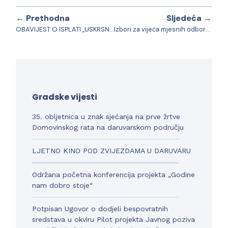
← Prethodna
Sljedeća →
OBAVIJEST O ISPLATI „USKRSNICE“ UMIROVLJENICIMA KOJI PRIMAJU MIROVINU DO 650,00 EURA
Izbori za vijeća mjesnih odbora 2026. – 2030. g.
Gradske vijesti
35. obljetnica u znak sjećanja na prve žrtve
Domovinskog rata na daruvarskom području
LJETNO KINO POD ZVIJEZDAMA U DARUVARU
Održana početna konferencija projekta „Godine
nam dobro stoje“
Potpisan Ugovor o dodjeli bespovratnih
sredstava u okviru Pilot projekta Javnog poziva