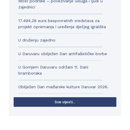
Most podrške – povezivanje usluga i ljudi u
zajednici
17.494,28 eura bespovratnih sredstava za
projekt opremanja i uređenja dječjeg igrališta
U druženju zajedno
U Daruvaru obilježen Dan antifašističke borbe
U Gornjem Daruvaru održani 11. Dani
bramboraka
Obilježen Dan mađarske kulture Daruvar 2026.
Sve vijesti...