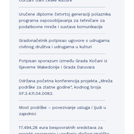
Održani Dani češke kulture
Uručene diplome četvrtoj generaciji polaznika
programa osposobljavanja za tehničare za
podatkovne mreže i sustave komunikacije
Gradonačelnik potpisao ugovore s udrugama
civilnog društva i udrugama u kulturi
Potpisan sporazum između Grada Kočani iz
Sjeverne Makedonije i Grada Daruvara
Održana početna konferencija projekta „Mreža
podrške za zlatne godine“, kodnog broja
SF.3.4.11.04.0082.
Most podrške – povezivanje usluga i ljudi u
zajednici
17.494,28 eura bespovratnih sredstava za
projekt opremanja i uređenja dječjeg igrališta