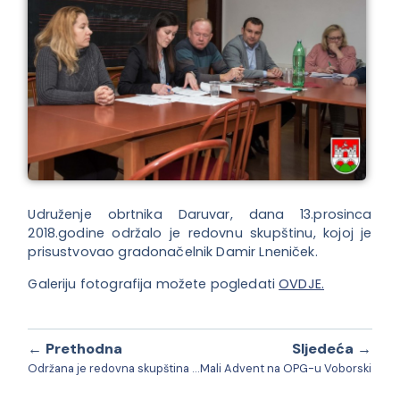
Udruženje obrtnika Daruvar, dana 13.prosinca
2018.godine održalo je redovnu skupštinu, kojoj je
prisustvovao gradonačelnik Damir Lneniček.
Galeriju fotografija možete pogledati
OVDJE.
← Prethodna
Sljedeća →
Održana je redovna skupština Udruge osoba s invaliditetom
Mali Advent na OPG-u Voborski