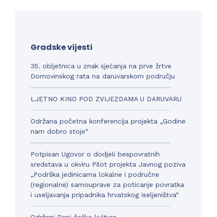
Gradske vijesti
35. obljetnica u znak sjećanja na prve žrtve
Domovinskog rata na daruvarskom području
LJETNO KINO POD ZVIJEZDAMA U DARUVARU
Održana početna konferencija projekta „Godine
nam dobro stoje“
Potpisan Ugovor o dodjeli bespovratnih
sredstava u okviru Pilot projekta Javnog poziva
„Podrška jedinicama lokalne i područne
(regionalne) samouprave za poticanje povratka
i useljavanja pripadnika hrvatskog iseljeništva“