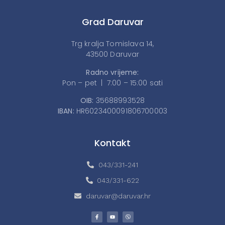
Grad Daruvar
Trg kralja Tomislava 14,
43500 Daruvar
Radno vrijeme:
Pon – pet | 7:00 – 15:00 sati
OIB:
35688993528
IBAN:
HR6023400091806700003
Kontakt
043/331-241
043/331-622
daruvar@daruvar.hr