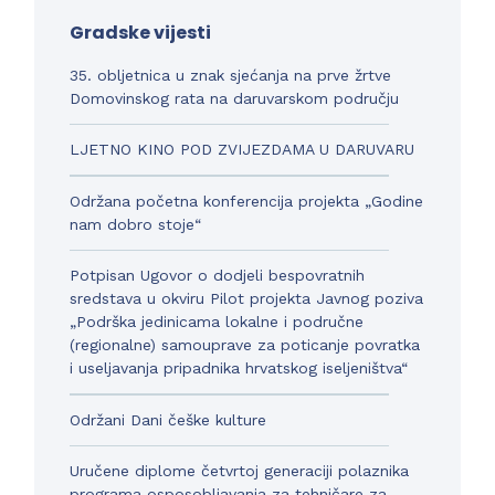
Gradske vijesti
35. obljetnica u znak sjećanja na prve žrtve
Domovinskog rata na daruvarskom području
LJETNO KINO POD ZVIJEZDAMA U DARUVARU
Održana početna konferencija projekta „Godine
nam dobro stoje“
Potpisan Ugovor o dodjeli bespovratnih
sredstava u okviru Pilot projekta Javnog poziva
„Podrška jedinicama lokalne i područne
(regionalne) samouprave za poticanje povratka
i useljavanja pripadnika hrvatskog iseljeništva“
Održani Dani češke kulture
Uručene diplome četvrtoj generaciji polaznika
programa osposobljavanja za tehničare za