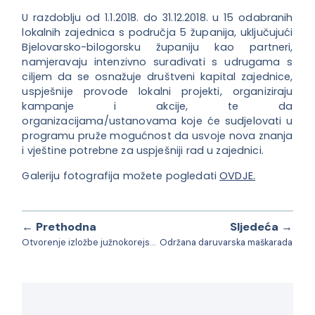
U razdoblju od 1.1.2018. do 31.12.2018. u 15 odabranih
lokalnih zajednica s područja 5 županija, uključujući
Bjelovarsko-bilogorsku županiju kao partneri,
namjeravaju intenzivno surađivati s udrugama s
ciljem da se osnažuje društveni kapital zajednice,
uspješnije provode lokalni projekti, organiziraju
kampanje i akcije, te da
organizacijama/ustanovama koje će sudjelovati u
programu pruže mogućnost da usvoje nova znanja
i vještine potrebne za uspješniji rad u zajednici.
Galeriju fotografija možete pogledati
OVDJE.
← Prethodna
Sljedeća →
Otvorenje izložbe južnokorejskog slikara Ho Songa
Održana daruvarska maškarada