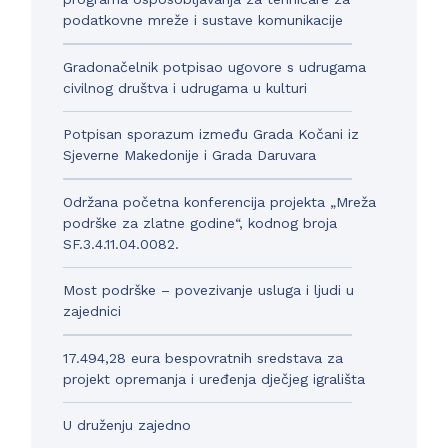
podatkovne mreže i sustave komunikacije
Gradonačelnik potpisao ugovore s udrugama
civilnog društva i udrugama u kulturi
Potpisan sporazum između Grada Kočani iz
Sjeverne Makedonije i Grada Daruvara
Održana početna konferencija projekta „Mreža
podrške za zlatne godine“, kodnog broja
SF.3.4.11.04.0082.
Most podrške – povezivanje usluga i ljudi u
zajednici
17.494,28 eura bespovratnih sredstava za
projekt opremanja i uređenja dječjeg igrališta
U druženju zajedno