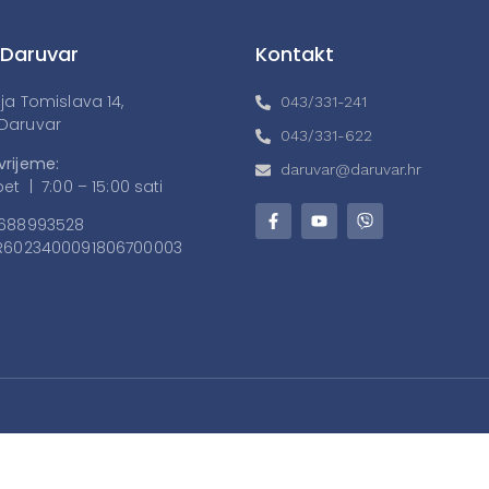
 Daruvar
Kontakt
lja Tomislava 14,
043/331-241
Daruvar
043/331-622
vrijeme:
daruvar@daruvar.hr
et | 7:00 – 15:00 sati
688993528
6023400091806700003