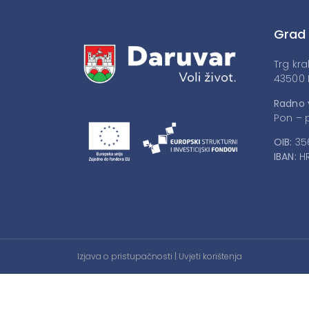
Grad
Trg kra
43500 
Radno 
Pon – p
OIB:
35
IBAN:
HR
Izjava o pristupačnosti
|
Uvjeti korištenja