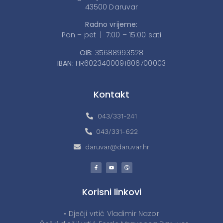
43500 Daruvar
Radno vrijeme:
Pon – pet | 7:00 – 15:00 sati
OIB:
35688993528
IBAN:
HR6023400091806700003
Kontakt
043/331-241
043/331-622
daruvar@daruvar.hr
Korisni linkovi
• Dječji vrtić Vladimir Nazor