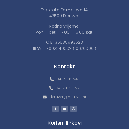
Trg kralja Tomislava 14,
43500 Daruvar
Radno vrijeme:
Pon – pet | 7:00 – 15:00 sati
OIB:
35688993528
IBAN:
HR6023400091806700003
Kontakt
043/331-241
043/331-622
daruvar@daruvar.hr
Korisni linkovi